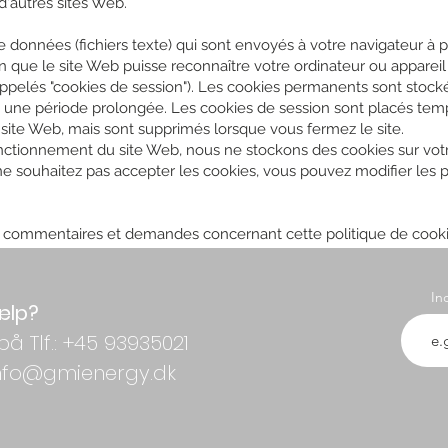
d'autres sites Web.
 données (fichiers texte) qui sont envoyés à votre navigateur à p
n que le site Web puisse reconnaître votre ordinateur ou appareil
ppelés "cookies de session"). Les cookies permanents sont stocké
 une période prolongée. Les cookies de session sont placés tem
e site Web, mais sont supprimés lorsque vous fermez le site.
nctionnement du site Web, nous ne stockons des cookies sur votr
e souhaitez pas accepter les cookies, vous pouvez modifier les
, commentaires et demandes concernant cette politique de cookie
In
ælp?
på Tlf.: +45 93935021
 info@gmienergy.dk