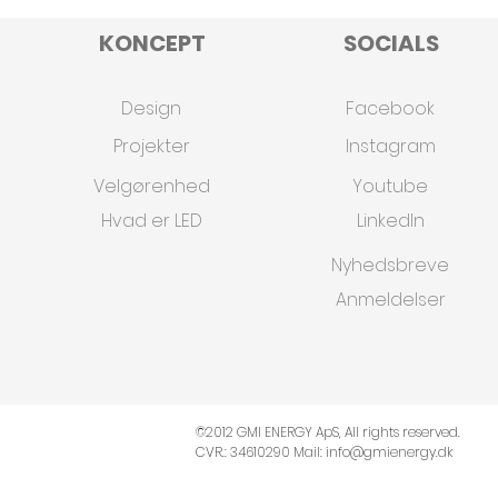
KONCEPT
SOCIALS
Design
Facebook
Projekter
Instagram
Velgørenhed
Youtube
Hvad er LED
Linkedln
Nyhedsbreve
Anmeldelser
©2012 GMI ENERGY ApS, All rights reserved.
CVR.: 34610290 Mail:
info@gmienergy.dk