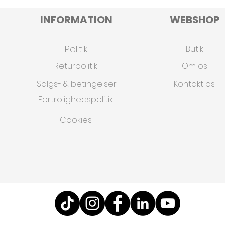
INFORMATION
WEBSHOP
Politik
Butik
Returpolitik
Om os
Salgs- & betingelser
Kontakt os
Fortrolighedspolitik
Cookies