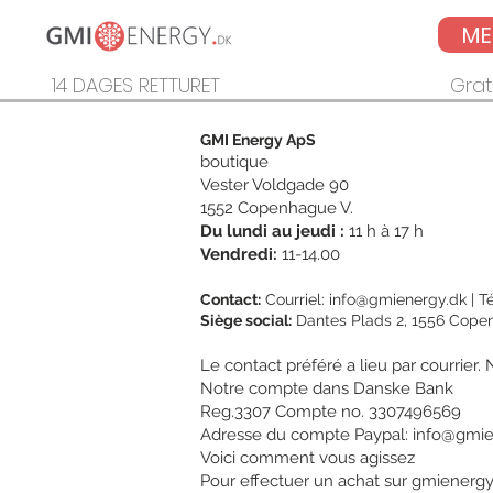
M
14 DAGES RETTURET
Grat
GMI Energy ApS
boutique
Vester Voldgade 90
1552 Copenhague V.
Du lundi au
jeudi
:
11 h à 17 h
Vendredi:
11-14.00
Contact:
Courriel:
info@gmienergy.dk
| T
Siège social:
Dantes Plads 2, 1556 Cope
Le contact préféré a lieu par courrie
Notre compte dans Danske Bank
Reg.3307 Compte no. 3307496569
Adresse du compte Paypal:
info@gmie
Voici comment vous agissez
Pour effectuer un achat sur gmienergy.