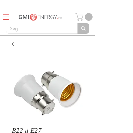
14 dages Retturret
Gratis fragt over 750kr
B22 à E27