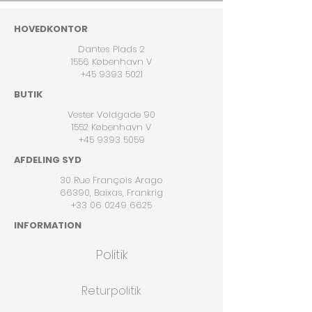
HOVEDKONTOR
Dantes Plads 2
1556 København V
+45 9393 5021
BUTIK
Vester Voldgade 90
1552 København V
+45 9393 5059
AFDELING SYD
30 Rue François Arago
66390, Baixas, Frankrig
+33 06 0249 6625
INFORMATION
Politik
Returpolitik