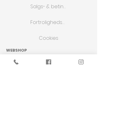
Salgs- & betingelser
Fortrolighedspolitik
Cookies
WEBSHOP
Butik
Om os
Kontakt os
KONCEPT
Design
Projekter