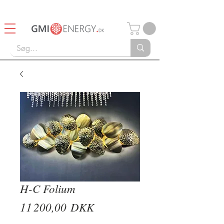
14 dages Retturret
Gratis fragt over 750kr
H-C Folium
Prix
11 200,00 DKK