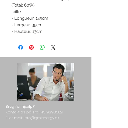
(Total: 60W)
taille
- Longueur:
145cm
- Largeur:
35cm
- Hauteur:
13cm
Brug for hjælp?
Kontakt os på Tlf.:
+45 93935021
Eller mail: info@gmienergy.dk