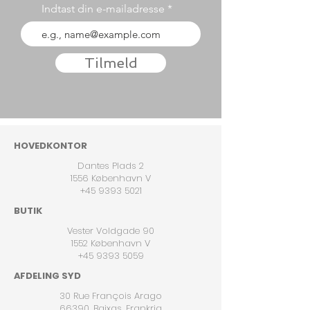
Indtast din e-mailadresse
Tilmeld
HOVEDKONTOR
Dantes Plads 2
1556 København V
+45 9393 5021
BUTIK
Vester Voldgade 90
1552 København V
+45 9393 5059
AFDELING SYD
30 Rue François Arago
66390, Baixas, Frankrig