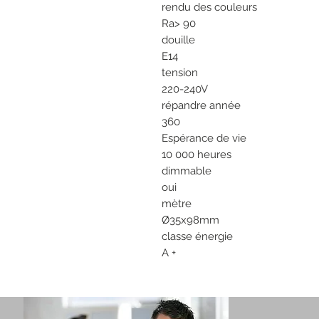
rendu
des
couleurs
Ra> 90
douille
E14
tension
220-240V
répandre année
360
Espérance de vie
10 000 heures
dimmable
oui
mètre
Ø35x98mm
classe énergie
A +