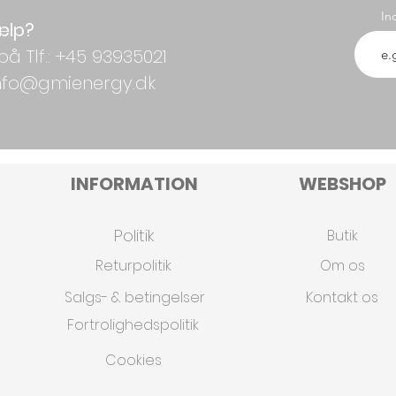
In
ælp?
på Tlf.: +45 93935021
 info@gmienergy.dk
INFORMATION
WEBSHOP
Politik
Butik
Returpolitik
Om os
Salgs- & betingelser
Kontakt os
Fortrolighedspolitik
Cookies