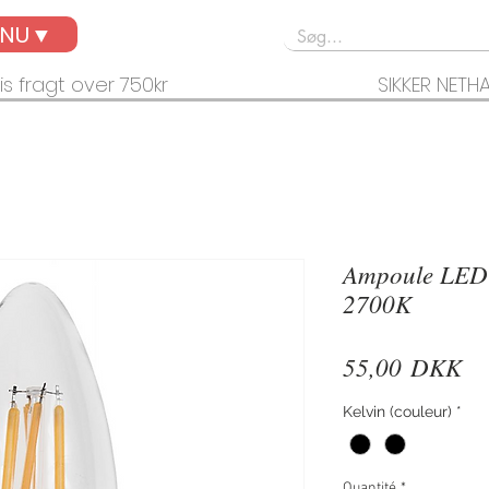
ENU▼
is fragt over 750kr
SIKKER NETH
Ampoule LED 
2700K
Pr
55,00 DKK
Kelvin (couleur)
*
Quantité
*