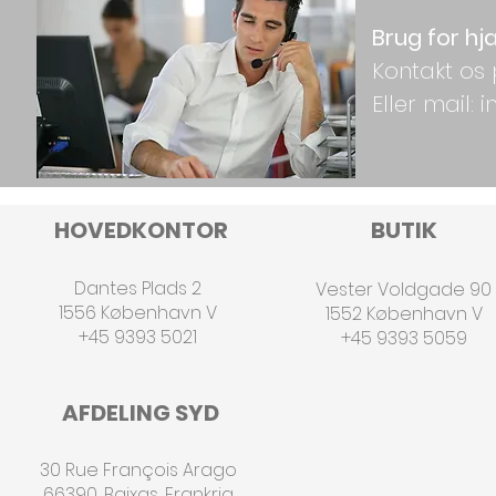
Brug for hj
Kontakt os 
Eller mail:
HOVEDKONTOR
BUTIK
Dantes Plads 2
Vester Voldgade 90
1556 København V
1552 København V
+45 9393 5021
+45 9393 5059
AFDELING SYD
30 Rue François Arago
66390, Baixas, Frankrig