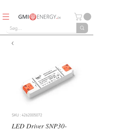
14 dages Retturret
Gratis fragt over 750kr
SKU : 4262005072
LED Driver SNP30-