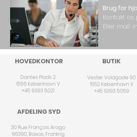
Brug for hj
Kontakt os 
Eller mail:
HOVEDKONTOR
BUTIK
Dantes Plads 2
Vester Voldgade 90
1556 København V
1552 København V
+45 9393 5021
+45 9393 5059
AFDELING SYD
30 Rue François Arago
66390, Baixas, Frankrig