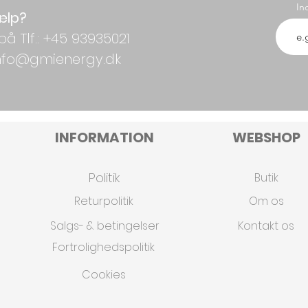
In
ælp?
på Tlf.: +45 93935021
 info@gmienergy.dk
INFORMATION
WEBSHOP
Politik
Butik
Returpolitik
Om os
Salgs- & betingelser
Kontakt os
Fortrolighedspolitik
Cookies