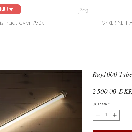
ENU▼
is fragt over 750kr
SIKKER NETH
Ray1000 Tub
2 500,00 DK
Quantité
*