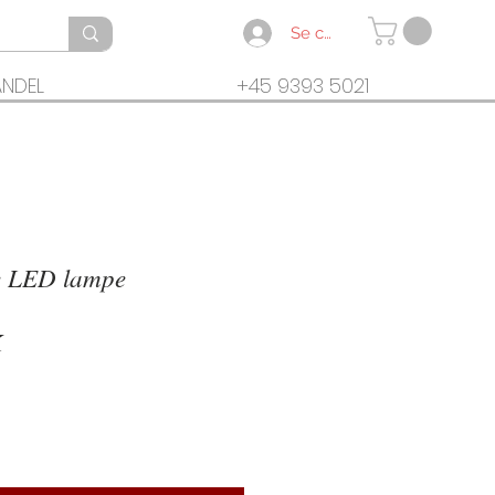
Se connecter
ANDEL
+45 9393 5021
e LED lampe
Prix
K