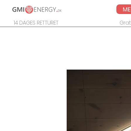
M
14 DAGES RETTURET
Grat