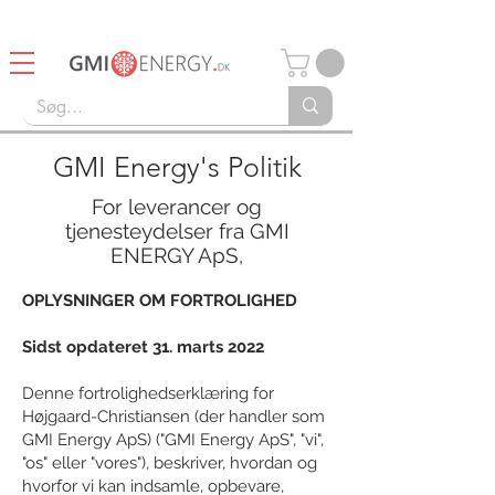
14 dages Retturret
Gratis fragt over 750kr
GMI Energy's Politik
For leverancer og
tjenesteydelser fra GMI
ENERGY ApS,
OPLYSNINGER OM FORTROLIGHED
Sidst opdateret 31. marts 2022
Denne fortrolighedserklæring for
Højgaard-Christiansen (der handler som
GMI Energy ApS) ("GMI Energy ApS", "vi",
"os" eller "vores"), beskriver, hvordan og
hvorfor vi kan indsamle, opbevare,