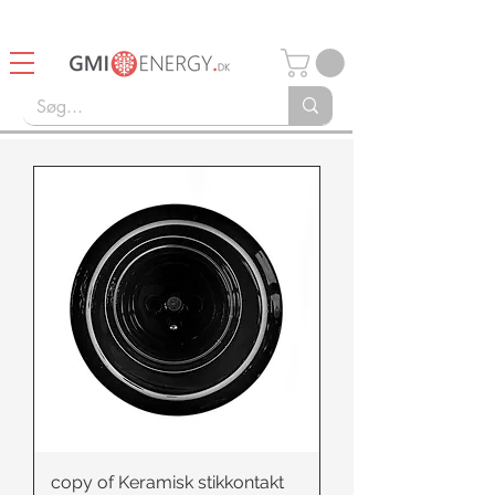
14 dages Retturret
Gratis fragt over 750kr
copy of Keramisk stikkontakt