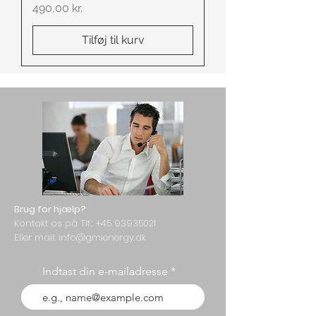
Pris
490,00 kr.
Tilføj til kurv
Brug for hjælp?
Kontakt os på Tlf.:
+45 93935021
Eller mail: info@gmienergy.dk
Indtast din e-mailadresse