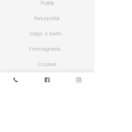
Politik
Returpolitik
Salgs- & betingelser
Fortrolighedspolitik
Cookies
WEBSHOP
Butik
Om os
Kontakt os
KONCEPT