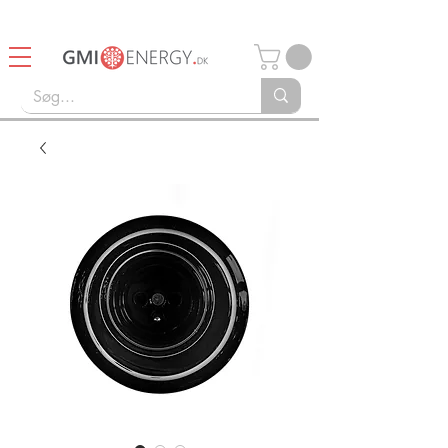
14 dages Retturret
Gratis fragt over 750kr