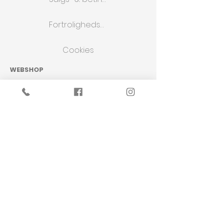
Fortrolighedspolitik
Cookies
WEBSHOP
Butik
Om os
Kontakt os
KONCEPT
Design
Projekter