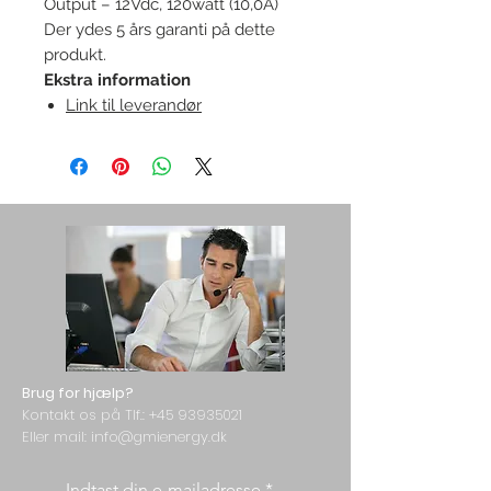
Output – 12Vdc, 120watt (10,0A)
Der ydes 5 års garanti på dette
produkt.
Ekstra information
Link til leverandør
Brug for hjælp?
Kontakt os på Tlf.:
+45 93935021
Eller mail: info@gmienergy.dk
Indtast din e-mailadresse