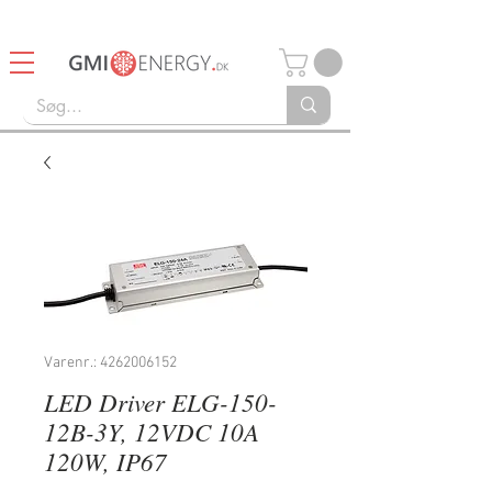
14 dages Retturret
Gratis fragt over 750kr
Varenr.: 4262006152
LED Driver ELG-150-
12B-3Y, 12VDC 10A
120W, IP67