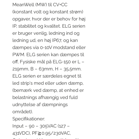
MeanWell (MW) til CV+CC
(konstant volt og konstant strøm)
opgaver, hvor der er behov for høj
IP, stabilitet og kvalitet. ELG serien
er bruger venlig, ledning ind og
ledning ud, en høj IP67, og kan
dæmpes via 0-10V modstand eller
PWM. ELG serien kan dæmpes til
off, Fysiske mål på ELG-150 er L –
219mm, B – 63mm, H – 35,5mm.
ELG serien er særdeles egnet til
led strip's med eller uden dæmp,
(bemærk ved dæmp, at enhed er
belastnings afhængig ved fuld
udnyttelse af dæmpnings
området).
Specifikationer:
Input – 90 – 305VAC (127 –
431VDC), PF≧0.95/230VAC,