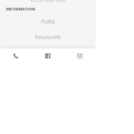
+33 06 0249 6625
INFORMATION
Politik
Returpolitik
Salgs- & betingelser
Fortrolighedspolitik
Cookies
WEBSHOP
Butik
Om os